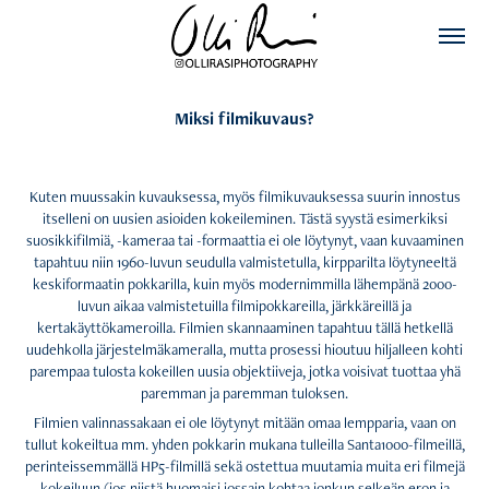
Miksi filmikuvaus?
Kuten muussakin kuvauksessa, myös filmikuvauksessa suurin innostus
itselleni on uusien asioiden kokeileminen. Tästä syystä esimerkiksi
suosikkifilmiä, -kameraa tai -formaattia ei ole löytynyt, vaan kuvaaminen
tapahtuu niin 1960-luvun seudulla valmistetulla, kirpparilta löytyneeltä
keskiformaatin pokkarilla, kuin myös modernimmilla lähempänä 2000-
luvun aikaa valmistetuilla filmipokkareilla, järkkäreillä ja
kertakäyttökameroilla. Filmien skannaaminen tapahtuu tällä hetkellä
uudehkolla järjestelmäkameralla, mutta prosessi hioutuu hiljalleen kohti
parempaa tulosta kokeillen uusia objektiiveja, jotka voisivat tuottaa yhä
paremman ja paremman tuloksen.
Filmien valinnassakaan ei ole löytynyt mitään omaa lempparia, vaan on
tullut kokeiltua mm. yhden pokkarin mukana tulleilla Santa1000-filmeillä,
perinteissemmällä HP5-filmillä sekä ostettua muutamia muita eri filmejä
kokeiluun (jos niistä huomaisi jossain kohtaa jonkun selkeän eron ja